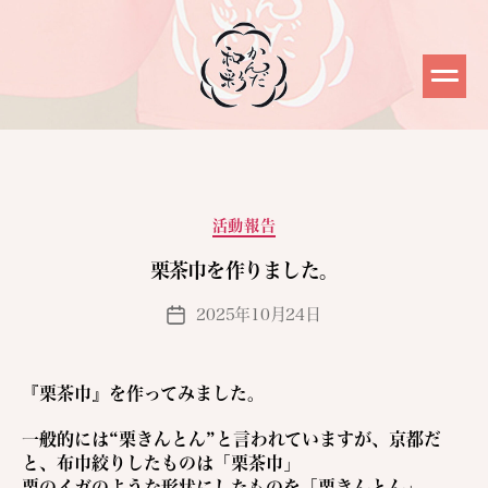
カ
活動報告
テ
栗茶巾を作りました。
ゴ
リ
2025年10月24日
投
ー
稿
日
『栗茶巾』を作ってみました。
一般的には“栗きんとん”と言われていますが、京都だ
と、布巾絞りしたものは「栗茶巾」
栗のイガのような形状にしたものを「栗きんとん」